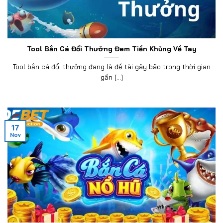
Tool Bắn Cá Đổi Thưởng Đem Tiền Khủng Về Tay
Tool bắn cá đổi thưởng đang là đề tài gây bão trong thời gian
gần [...]
17
Nov