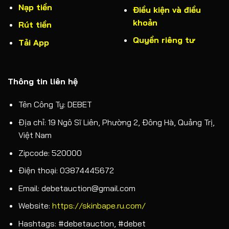
Nạp tiền
Điều kiện và điều
khoản
Rút tiền
Quyền riêng tư
Tải App
Thông tin liên hệ
Tên Công Ty: DEBET
Địa chỉ: 19 Ngô Sĩ Liên, Phường 2, Đông Hà, Quảng Trị,
Việt Nam
Zipcode: 520000
Điện thoại: 03874445672
Email:
debetauction@gmail.com
Website:
https://skinbape.ru.com/
Hashtags: #debetauction, #debet