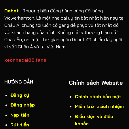
Debet
- Thương hiệu đồng hành cùng đội bóng
Wolverhamton. Là một nhà cái uy tín bật nhất hiện nay tại
Châu Á, chúng tôi luôn cố gắng để phục vụ tốt nhất đối
với khách hàng của mình. Không chỉ là thương hiệu số 1
Châu Âu, chỉ một thời gian ngắn Debet đã chiếm lấy ngôi
vị số 1 Châu Á và tại Việt Nam
keonhacai88.fans
HƯỚNG DẪN
Chính sách Website
Đăng ký
Chính sách bảo mật
Đăng nhập
Miễn trừ trách nhiệm
Nạp tiền
Điều kiện và điều
khoản
Rút tiền