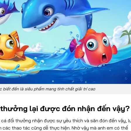
biết đến là siêu phẩm mang tính chất giải trí cao
 thưởng lại được đón nhận đến vậy?
n cá đổi thưởng nhận được sự yêu thích và săn đón đến vậy, l
 các thao tác cũng dễ thực hiện. Nhờ vậy mà anh em có thể