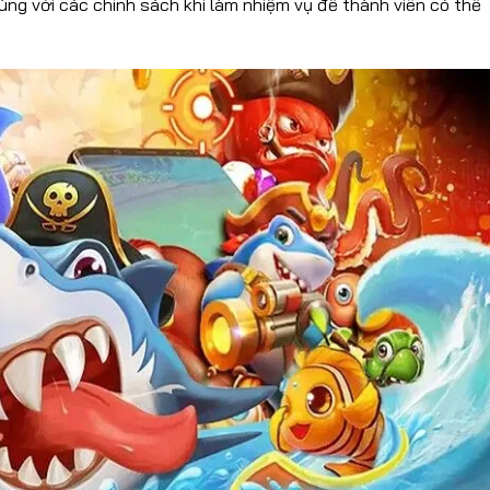
ng với các chính sách khi làm nhiệm vụ để thành viên có thể