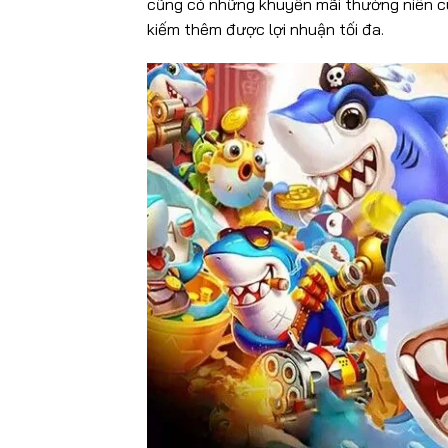
cũng có những khuyến mãi thường niên cù
kiếm thêm được lợi nhuận tối đa.