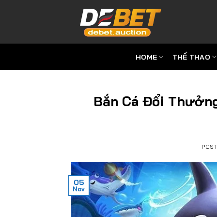
Skip
to
content
HOME
THỂ THAO
Bắn Cá Đổi Thưởng
POS
05
Nov