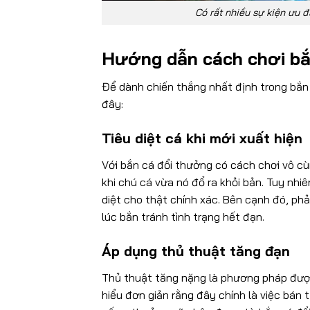
Có rất nhiều sự kiện ưu 
Hướng dẫn cách chơi bắ
Để dành chiến thắng nhất định trong bắn 
đây:
Tiêu diệt cá khi mới xuất hiện
Với bắn cá đổi thưởng có cách chơi vô cù
khi chú cá vừa nó đổ ra khỏi bản. Tuy nh
diệt cho thật chính xác. Bên cạnh đó, ph
lúc bắn tránh tình trạng hết đạn.
Áp dụng thủ thuật tăng đạn
Thủ thuật tăng nặng là phương pháp được
hiểu đơn giản rằng đây chính là việc bán 