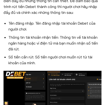
điền đầy đủ những thông tin cần thiết. Để đảm bảo quá
trình rút tiền Debet thành công thì người chơi hãy nhập
đầy đủ và chính xác những thông tin sau:
Tên đăng nhập: Tên đăng nhập tài khoản Debet của
người chơi.
Thông tin tài khoản nhận tiền: Thông tin về tài khoản
ngân hàng hoặc ví điện tử mà bạn muốn nhận số tiền
đã rút.
Số tiền cần rút: Số tiền người chơi muốn rút từ tài
khoản của mình.