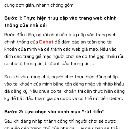
cùng đơn giản, nhanh chóng gồm:
Bước 1: Thực hiện truy cập vào trang web chính
thống của nhà cái
Bước đầu tiên, người chơi cần truy cập vào trang web
chính thống của
Debet
để đảm bảo an toàn cho tài
khoản của mình và để tránh các web giả mạo. Nếu vào
dính các trang giả mạo người chơi sẽ có thể gặp nhiều rủi
ro như lộ thông tin, bị đánh cắp thông tin,…
Sau khi vào trang chủ, người chơi thực hiện đăng nhập
vào tài khoản của mình bằng tên đăng nhập và nhập khẩu
đã đăng ký. Nếu chưa có tài khoản thì cần thực hiện đăng
ký để bắt đầu tham gia cá cược và có thể rút tiền Debet.
Bước 2: Lựa chọn vào danh mục “rút tiền”
Sau khi đăng nhập thành công thì người chơi sẽ được
chuyển đến trang chủ của nhà cái. Tại đây, bạn sẽ thấy