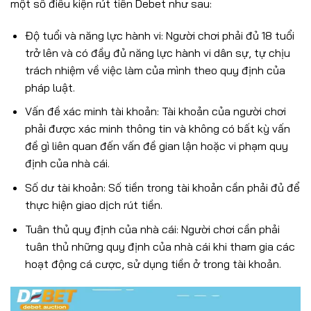
một số điều kiện rút tiền Debet như sau:
Độ tuổi và năng lực hành vi: Người chơi phải đủ 18 tuổi
trở lên và có đầy đủ năng lực hành vi dân sự, tự chịu
trách nhiệm về việc làm của mình theo quy định của
pháp luật.
Vấn đề xác minh tài khoản: Tài khoản của người chơi
phải được xác minh thông tin và không có bất kỳ vấn
đề gì liên quan đến vấn đề gian lận hoặc vi phạm quy
định của nhà cái.
Số dư tài khoản: Số tiền trong tài khoản cần phải đủ để
thực hiện giao dịch rút tiền.
Tuân thủ quy định của nhà cái: Người chơi cần phải
tuân thủ những quy định của nhà cái khi tham gia các
hoạt động cá cược, sử dụng tiền ở trong tài khoản.