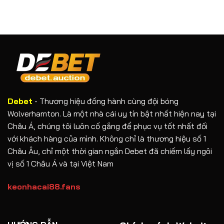
Debet
- Thương hiệu đồng hành cùng đội bóng
Wolverhamton. Là một nhà cái uy tín bật nhất hiện nay tại
Châu Á, chúng tôi luôn cố gắng để phục vụ tốt nhất đối
với khách hàng của mình. Không chỉ là thương hiệu số 1
Châu Âu, chỉ một thời gian ngắn Debet đã chiếm lấy ngôi
vị số 1 Châu Á và tại Việt Nam
keonhacai88.fans