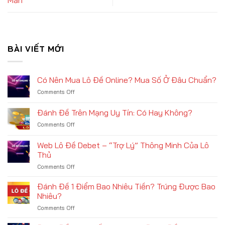
Mẩn
BÀI VIẾT MỚI
Có Nên Mua Lô Đề Online? Mua Số Ở Đâu Chuẩn?
Comments Off
on
Có
Nên
Đánh Đề Trên Mạng Uy Tín: Có Hay Không?
Mua
Comments Off
on
Lô
Đánh
Đề
Đề
Online?
Web Lô Đề Debet – “Trợ Lý” Thông Minh Của Lô
Trên
Mua
Thủ
Mạng
Số
Comments Off
on
Uy
Ở
Web
Tín:
Đâu
Lô
Có
Đánh Đề 1 Điểm Bao Nhiêu Tiền? Trúng Được Bao
Chuẩn?
Đề
Hay
Nhiêu?
Debet
Không?
Comments Off
on
–
Đánh
“Trợ