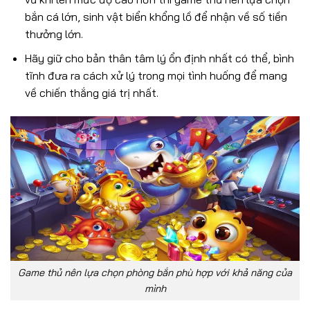
bắn cá lớn, sinh vật biển khổng lồ để nhận về số tiền
thưởng lớn.
Hãy giữ cho bản thân tâm lý ổn định nhất có thể, bình
tĩnh đưa ra cách xử lý trong mọi tình huống để mang
về chiến thắng giá trị nhất.
Game thủ nên lựa chọn phòng bắn phù hợp với khả năng của
mình