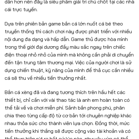
dẫn hơn nên đây là siêu phẩm giải trí chủ chốt tại các nhà
cái trực tuyến.
Dựa trên phiên bản game bắn cá lớn nuốt cá bé theo
truyền thống thì cách chơi này được phát triển với nhiều
nội dung đa dạng và hấp dẫn. Game thủ được hòa mình
trong thế giới đại dương đầy màu sắc ngay trên chiếc
điện thoại nhỏ nhỏ của mình mà không cần phải di chuyển
đến tận trung tâm thương mại. Việc của người chơi là sử
dụng chiến thuật, kỹ năng của mình để thả cục cần nhiều
cá sẽ thu về nhiều tiền thưởng nhất.
Bắn cá xèng đã và đang tương thích trên hầu hết các
thiết bị, chỉ cần với vài thao tác là anh em hoàn toàn có
thể tải về và chơi miễn phí. Sảnh bắn phong phú, phân
chia theo từng cấp độ từ cơ bản tới chuyên nghiệp khác
nhau thỏa sức cho thành viên lựa chọn. Đồng thời, mức
tiền thưởng khi thắng sẽ được cộng vào tài khoản và có
thể thực hiện rút ra bất cứ lúc nào, như vậy vừa có thể