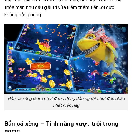
thỏa mãn nhu cầu giải trí vừa kiếm thêm tiền lời cực
khủng hằng ngày.
Bắn cá xèng là trò chơi được đông đảo người chơi đón nhận
nhất hiện nay
Bắn cá xèng – Tính năng vượt trội trong
game