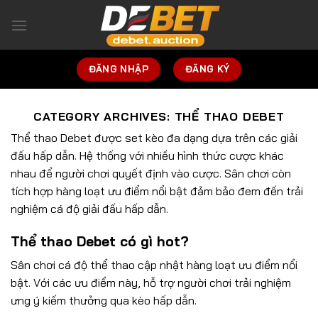
Skip
to
content
ĐĂNG NHẬP
ĐĂNG KÝ
CATEGORY ARCHIVES:
THỂ THAO DEBET
Thể thao Debet được set kèo đa dạng dựa trên các giải
đấu hấp dẫn. Hệ thống với nhiều hình thức cược khác
nhau để người chơi quyết định vào cược. Sân chơi còn
tích hợp hàng loạt ưu điểm nổi bật đảm bảo đem đến trải
nghiệm cá độ giải đấu hấp dẫn.
Thể thao Debet có gì hot?
Sân chơi cá độ thể thao cập nhật hàng loạt ưu điểm nổi
bật. Với các ưu điểm này, hỗ trợ người chơi trải nghiệm
ưng ý kiếm thưởng qua kèo hấp dẫn.