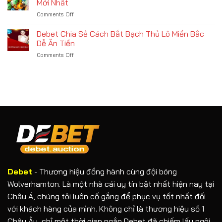
Xỉu
Mới Nhất
Xấu?
Là
Online
Comments Off
on
Gì?
Tại
Những
Cách
Debet
Số
Debet Chia Sẻ Cách Bắt Bạch Thủ Lô Miền Bắc
Tính
Đề
Cực
Dễ Ăn Tiền
Lâu
Chuẩn
Comments Off
on
Về
Tại
Debet
Nhất
Nhà
Chia
–
Cái
Sẻ
Tổng
Debet
Cách
Hợp
Bắt
Đầy
Bạch
Đủ,
Thủ
Mới
Lô
Nhất
Miền
Bắc
Dễ
Ăn
Tiền
Debet
- Thương hiệu đồng hành cùng đội bóng
Wolverhamton. Là một nhà cái uy tín bật nhất hiện nay tại
Châu Á, chúng tôi luôn cố gắng để phục vụ tốt nhất đối
với khách hàng của mình. Không chỉ là thương hiệu số 1
Châu Âu, chỉ một thời gian ngắn Debet đã chiếm lấy ngôi