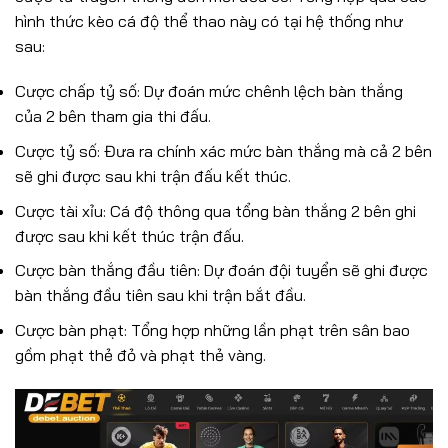
hình thức kèo cá độ thể thao này có tại hệ thống như
sau:
Cược chấp tỷ số: Dự đoán mức chênh lệch bàn thắng
của 2 bên tham gia thi đấu.
Cược tỷ số: Đưa ra chính xác mức bàn thắng mà cả 2 bên
sẽ ghi được sau khi trận đấu kết thúc.
Cược tài xỉu: Cá độ thông qua tổng bàn thắng 2 bên ghi
được sau khi kết thúc trận đấu.
Cược bàn thắng đầu tiên: Dự đoán đội tuyển sẽ ghi được
bàn thắng đầu tiên sau khi trận bắt đầu.
Cược bàn phạt: Tổng hợp những lần phạt trên sân bao
gồm phạt thẻ đỏ và phạt thẻ vàng.