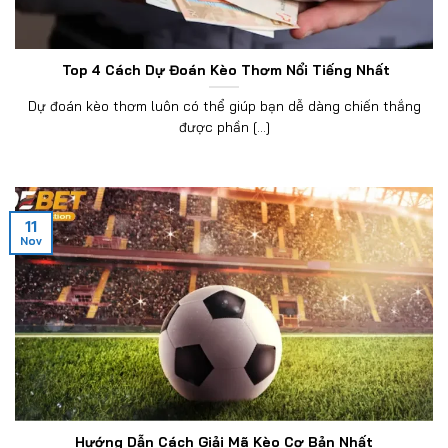
Top 4 Cách Dự Đoán Kèo Thơm Nổi Tiếng Nhất
Dự đoán kèo thơm luôn có thể giúp bạn dễ dàng chiến thắng
được phần [...]
11
Nov
Hướng Dẫn Cách Giải Mã Kèo Cơ Bản Nhất