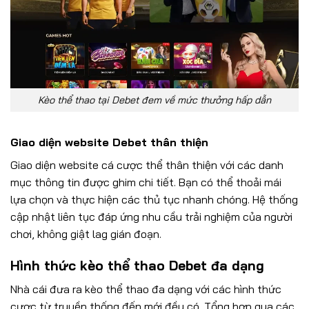
Kèo thể thao tại Debet đem về mức thưởng hấp dẫn
Giao diện website Debet thân thiện
Giao diện website cá cược thể thân thiện với các danh
mục thông tin được ghim chi tiết. Bạn có thể thoải mái
lựa chọn và thực hiện các thủ tục nhanh chóng. Hệ thống
cập nhật liên tục đáp ứng nhu cầu trải nghiệm của người
chơi, không giật lag gián đoạn.
Hình thức kèo thể thao Debet đa dạng
Nhà cái đưa ra kèo thể thao đa dạng với các hình thức
cược từ truyền thống đến mới đều có. Tổng hợp qua các