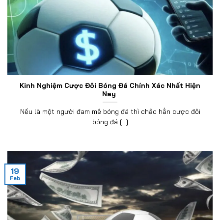
Kinh Nghiệm Cược Đôi Bóng Đá Chính Xác Nhất Hiện
Nay
Nếu là một người đam mê bóng đá thì chắc hẳn cược đôi
bóng đá [...]
19
Feb