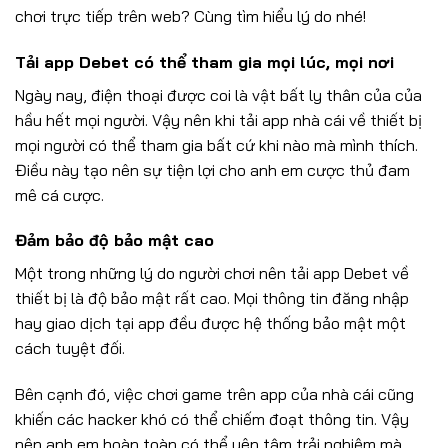
chơi trực tiếp trên web? Cùng tìm hiểu lý do nhé!
Tải app Debet có thể tham gia mọi lúc, mọi nơi
Ngày nay, điện thoại được coi là vật bất ly thân của của
hầu hết mọi người. Vậy nên khi tải app nhà cái về thiết bị
mọi người có thể tham gia bất cứ khi nào mà mình thích.
Điều này tạo nên sự tiện lợi cho anh em cược thủ đam
mê cá cược.
Đảm bảo độ bảo mật cao
Một trong những lý do người chơi nên tải app Debet về
thiết bị là độ bảo mật rất cao. Mọi thông tin đăng nhập
hay giao dịch tại app đều được hệ thống bảo mật một
cách tuyệt đối.
Bên cạnh đó, việc chơi game trên app của nhà cái cũng
khiến các hacker khó có thể chiếm đoạt thông tin. Vậy
nên anh em hoàn toàn có thể yên tâm trải nghiệm mà