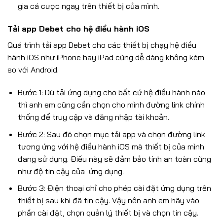
gia cá cược ngay trên thiết bị của mình.
Tải app Debet cho hệ điều hành iOS
Quá trình tải app Debet cho các thiết bị chạy hệ điều
hành iOS như iPhone hay iPad cũng dễ dàng không kém
so với Android.
Bước 1: Dù tải ứng dụng cho bất cứ hệ điều hành nào
thì anh em cũng cần chọn cho mình đường link chính
thống để truy cập và đăng nhập tài khoản.
Bước 2: Sau đó chọn mục tải app và chọn đường link
tương ứng với hệ điều hành iOS mà thiết bị của mình
đang sử dụng. Điều này sẽ đảm bảo tính an toàn cũng
như độ tin cậy của ứng dụng.
Bước 3: Điện thoại chỉ cho phép cài đặt ứng dụng trên
thiết bị sau khi đã tin cậy. Vậy nên anh em hãy vào
phần cài đặt, chọn quản lý thiết bị và chọn tin cậy.