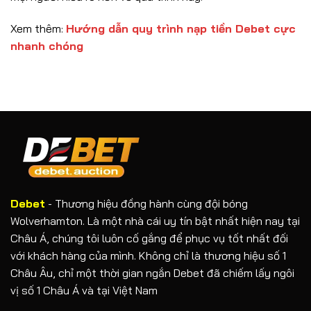
Xem thêm:
Hướng dẫn quy trình nạp tiền Debet cực
nhanh chóng
Debet
- Thương hiệu đồng hành cùng đội bóng
Wolverhamton. Là một nhà cái uy tín bật nhất hiện nay tại
Châu Á, chúng tôi luôn cố gắng để phục vụ tốt nhất đối
với khách hàng của mình. Không chỉ là thương hiệu số 1
Châu Âu, chỉ một thời gian ngắn Debet đã chiếm lấy ngôi
vị số 1 Châu Á và tại Việt Nam