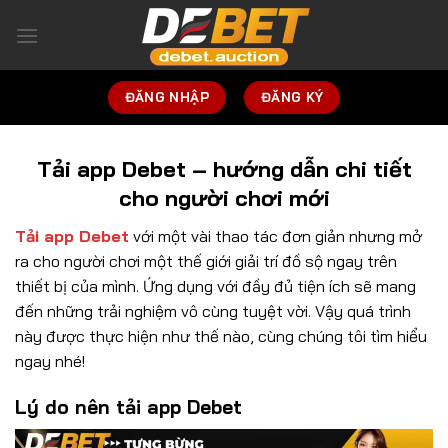
Skip
to
content
ĐĂNG NHẬP
ĐĂNG KÝ
Tải app Debet – hướng dẫn chi tiết
cho người chơi mới
Tải app Debet
với một vài thao tác đơn giản nhưng mở
ra cho người chơi một thế giới giải trí đồ sộ ngay trên
thiết bị của mình. Ứng dụng với đầy đủ tiện ích sẽ mang
đến những trải nghiệm vô cùng tuyệt vời. Vậy quá trình
này được thực hiện như thế nào, cùng chúng tôi tìm hiểu
ngay nhé!
Lý do nên tải app Debet