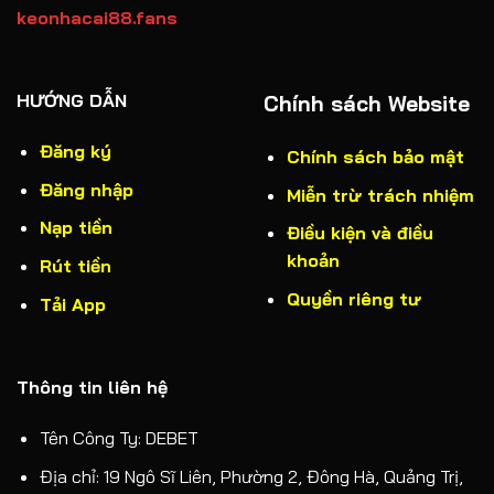
keonhacai88.fans
HƯỚNG DẪN
Chính sách Website
Đăng ký
Chính sách bảo mật
Đăng nhập
Miễn trừ trách nhiệm
Nạp tiền
Điều kiện và điều
khoản
Rút tiền
Quyền riêng tư
Tải App
Thông tin liên hệ
Tên Công Ty: DEBET
Địa chỉ: 19 Ngô Sĩ Liên, Phường 2, Đông Hà, Quảng Trị,