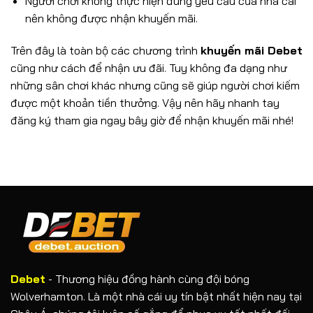
Người chơi không thực hiện đúng yêu cầu của nhà cái
nên không được nhận khuyến mãi.
Trên đây là toàn bộ các chương trình
khuyến mãi Debet
cũng như cách để nhận ưu đãi. Tuy không đa dạng như
những sân chơi khác nhưng cũng sẽ giúp người chơi kiếm
được một khoản tiền thưởng. Vậy nên hãy nhanh tay
đăng ký tham gia ngay bây giờ để nhận khuyến mãi nhé!
Debet
- Thương hiệu đồng hành cùng đội bóng
Wolverhamton. Là một nhà cái uy tín bật nhất hiện nay tại