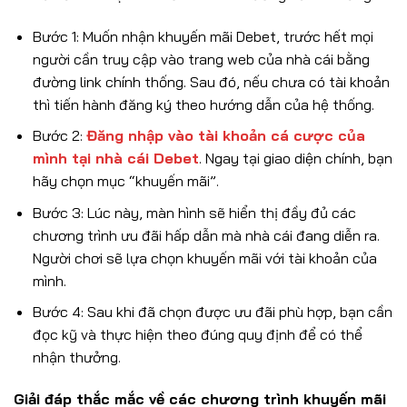
Bước 1: Muốn nhận khuyến mãi Debet, trước hết mọi
người cần truy cập vào trang web của nhà cái bằng
đường link chính thống. Sau đó, nếu chưa có tài khoản
thì tiến hành đăng ký theo hướng dẫn của hệ thống.
Bước 2:
Đăng nhập vào tài khoản cá cược của
mình tại nhà cái Debet
. Ngay tại giao diện chính, bạn
hãy chọn mục “khuyến mãi”.
Bước 3: Lúc này, màn hình sẽ hiển thị đầy đủ các
chương trình ưu đãi hấp dẫn mà nhà cái đang diễn ra.
Người chơi sẽ lựa chọn khuyến mãi với tài khoản của
mình.
Bước 4: Sau khi đã chọn được ưu đãi phù hợp, bạn cần
đọc kỹ và thực hiện theo đúng quy định để có thể
nhận thưởng.
Giải đáp thắc mắc về các chương trình khuyến mãi