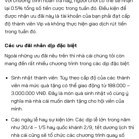
Với chương trình hoàn trả này, người chơi có thể sẽ nhận
lại 0.5% tổng số tiền cược trong tuần đó. Điều kiện để
được nhận ưu đãi này là tài khoản của bạn phải đạt cấp
độ thành viên Vip và không thực hiện giao dịch rút tiền
trong tuần đó.
Các ưu đãi nhân dịp đặc biệt
Ngoài những ưu đãi nêu trên thì nhà cái chúng tôi còn
mang đến rất nhiều chương trình trong các dịp đặc biệt.
Sinh nhật thành viên: Tùy theo cấp độ của các thành
viên mà mức quà tặng có thể giao động từ 188.000 –
3.000.000 VNĐ. Đây là món quà sinh nhật vô cùng ý
nghĩa mà nhà cái muốn dành tặng cho hội viên của
mình.
Các ngày lễ hay sự kiện lớn: Các dịp lễ lớn trong năm
như 30/4 – 1/5 hay quốc khánh 2/9, tết dương lịch thì
nhà cái cũng sẽ tổ chức các chương trình quay số