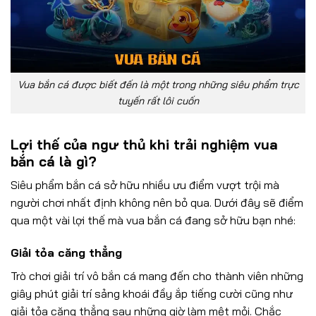
Vua bắn cá được biết đến là một trong những siêu phẩm trực
tuyến rất lôi cuốn
Lợi thế của ngư thủ khi trải nghiệm vua
bắn cá là gì?
Siêu phẩm bắn cá sở hữu nhiều ưu điểm vượt trội mà
người chơi nhất định không nên bỏ qua. Dưới đây sẽ điểm
qua một vài lợi thế mà vua bắn cá đang sở hữu bạn nhé:
Giải tỏa căng thẳng
Trò chơi giải trí vô bắn cá mang đến cho thành viên những
giây phút giải trí sảng khoái đầy ắp tiếng cười cũng như
giải tỏa căng thẳng sau những giờ làm mệt mỏi. Chắc