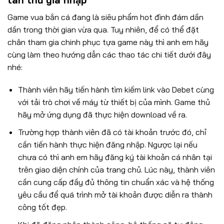
Game vua bắn cá đang là siêu phẩm hot đình đám dần
dần trong thời gian vừa qua. Tuy nhiên, để có thể đặt
chân tham gia chinh phục tựa game này thì anh em hãy
cùng làm theo hướng dẫn các thao tác chi tiết dưới đây
nhé:
Thành viên hãy tiến hành tìm kiếm link vào Debet cùng
với tải trò chơi về máy từ thiết bị của mình. Game thủ
hãy mở ứng dụng đã thực hiện download về ra.
Trường hợp thành viên đã có tài khoản trước đó, chỉ
cần tiến hành thực hiện đăng nhập. Ngược lại nếu
chưa có thì anh em hãy đăng ký tài khoản cá nhân tại
trên giao diện chính của trang chủ. Lúc này, thành viên
cần cung cấp đầy đủ thông tin chuẩn xác và hệ thống
yêu cầu để quá trình mở tài khoản được diễn ra thành
công tốt đẹp.