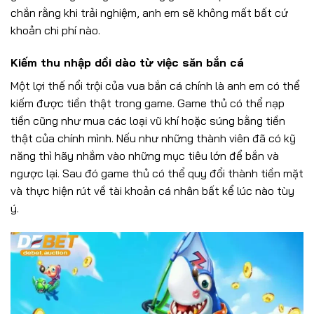
chắn rằng khi trải nghiệm, anh em sẽ không mất bất cứ
khoản chi phí nào.
Kiếm thu nhập dồi dào từ việc săn bắn cá
Một lợi thế nổi trội của vua bắn cá chính là anh em có thể
kiếm được tiền thật trong game. Game thủ có thể nạp
tiền cũng như mua các loại vũ khí hoặc súng bằng tiền
thật của chính mình. Nếu như những thành viên đã có kỹ
năng thì hãy nhắm vào những mục tiêu lớn để bắn và
ngược lại. Sau đó game thủ có thể quy đổi thành tiền mặt
và thực hiện rút về tài khoản cá nhân bất kể lúc nào tùy
ý.