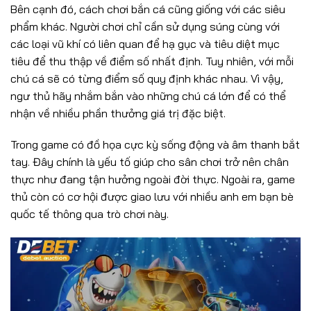
Bên cạnh đó, cách chơi bắn cá cũng giống với các siêu
phẩm khác. Người chơi chỉ cần sử dụng súng cùng với
các loại vũ khí có liên quan để hạ gục và tiêu diệt mục
tiêu để thu thập về điểm số nhất định. Tuy nhiên, với mỗi
chú cá sẽ có từng điểm số quy định khác nhau. Vì vậy,
ngư thủ hãy nhắm bắn vào những chú cá lớn để có thể
nhận về nhiều phần thưởng giá trị đặc biệt.
Trong game có đồ họa cực kỳ sống động và âm thanh bắt
tay. Đây chính là yếu tố giúp cho sân chơi trở nên chân
thực như đang tận hưởng ngoài đời thực. Ngoài ra, game
thủ còn có cơ hội được giao lưu với nhiều anh em bạn bè
quốc tế thông qua trò chơi này.