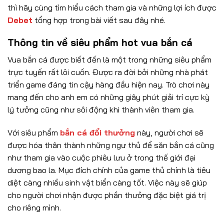
thì hãy cùng tìm hiểu cách tham gia và những lợi ích được
Debet
tổng hợp trong bài viết sau đây nhé.
Thông tin về siêu phẩm hot vua bắn cá
Vua bắn cá được biết đến là một trong những siêu phẩm
trực tuyến rất lôi cuốn. Được ra đời bởi những nhà phát
triển game đáng tin cậy hàng đầu hiện nay. Trò chơi này
mang đến cho anh em có những giây phút giải trí cực kỳ
lý tưởng cũng như sôi động khi thành viên tham gia.
Với siêu phẩm
bắn cá đổi thưởng
này, người chơi sẽ
được hóa thân thành những ngư thủ để săn bắn cá cũng
như tham gia vào cuộc phiêu lưu ở trong thế giới đại
dương bao la. Mục đích chính của game thủ chính là tiêu
diệt càng nhiều sinh vật biển càng tốt. Việc này sẽ giúp
cho người chơi nhận được phần thưởng đặc biệt giá trị
cho riêng mình.