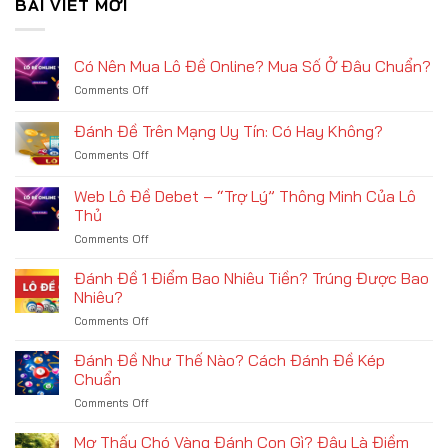
BÀI VIẾT MỚI
Có Nên Mua Lô Đề Online? Mua Số Ở Đâu Chuẩn?
Comments Off
on
Có
Nên
Đánh Đề Trên Mạng Uy Tín: Có Hay Không?
Mua
Comments Off
on
Lô
Đánh
Đề
Đề
Online?
Web Lô Đề Debet – “Trợ Lý” Thông Minh Của Lô
Trên
Mua
Thủ
Mạng
Số
Comments Off
on
Uy
Ở
Web
Tín:
Đâu
Lô
Có
Đánh Đề 1 Điểm Bao Nhiêu Tiền? Trúng Được Bao
Chuẩn?
Đề
Hay
Nhiêu?
Debet
Không?
Comments Off
on
–
Đánh
“Trợ
Đề
Đánh Đề Như Thế Nào? Cách Đánh Đề Kép
Lý”
1
Thông
Chuẩn
Điểm
Minh
Comments Off
on
Bao
Của
Đánh
Nhiêu
Lô
Đề
Mơ Thấy Chó Vàng Đánh Con Gì? Đây Là Điềm
Tiền?
Thủ