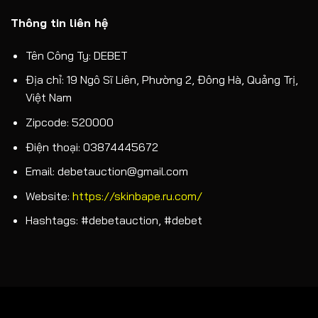
Thông tin liên hệ
Tên Công Ty: DEBET
Địa chỉ: 19 Ngô Sĩ Liên, Phường 2, Đông Hà, Quảng Trị,
Việt Nam
Zipcode: 520000
Điện thoại: 03874445672
Email:
debetauction@gmail.com
Website:
https://skinbape.ru.com/
Hashtags: #debetauction, #debet