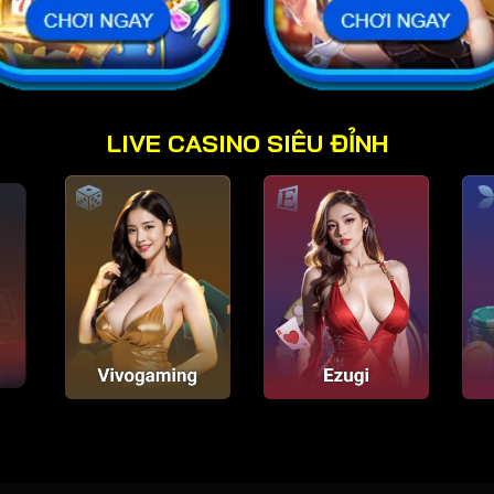
LIVE CASINO SIÊU ĐỈNH