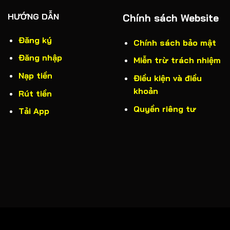
HƯỚNG DẪN
Chính sách Website
Đăng ký
Chính sách bảo mật
Đăng nhập
Miễn trừ trách nhiệm
Nạp tiền
Điều kiện và điều
khoản
Rút tiền
Quyền riêng tư
Tải App