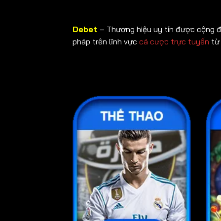
Debet
– Thương hiệu uy tín được cộng đồ
pháp trên lĩnh vực
cá cược trực tuyến
từ 