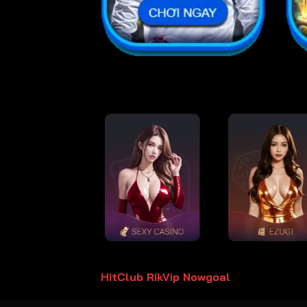
Đối tác của nhà cái:
HitClub
RikVip
Nowgoal