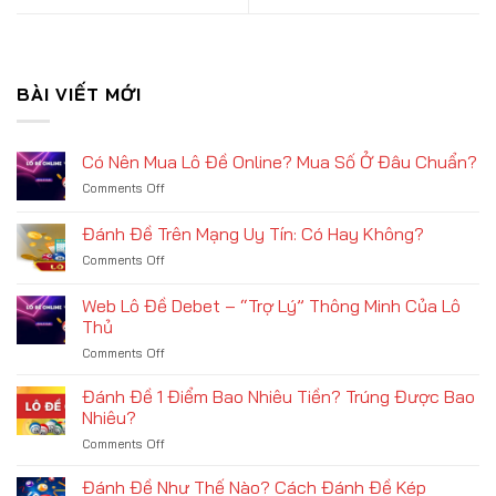
BÀI VIẾT MỚI
Có Nên Mua Lô Đề Online? Mua Số Ở Đâu Chuẩn?
Comments Off
on
Có
Nên
Đánh Đề Trên Mạng Uy Tín: Có Hay Không?
Mua
Comments Off
on
Lô
Đánh
Đề
Đề
Online?
Web Lô Đề Debet – “Trợ Lý” Thông Minh Của Lô
Trên
Mua
Thủ
Mạng
Số
Comments Off
on
Uy
Ở
Web
Tín:
Đâu
Lô
Có
Đánh Đề 1 Điểm Bao Nhiêu Tiền? Trúng Được Bao
Chuẩn?
Đề
Hay
Nhiêu?
Debet
Không?
Comments Off
on
–
Đánh
“Trợ
Đề
Đánh Đề Như Thế Nào? Cách Đánh Đề Kép
Lý”