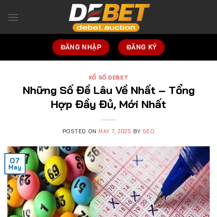
Skip
to
content
ĐĂNG NHẬP
ĐĂNG KÝ
XỔ SỐ DEBET
Những Số Đề Lâu Về Nhất – Tổng
Hợp Đầy Đủ, Mới Nhất
POSTED ON
MAY 7, 2025
BY
SEO
07
May