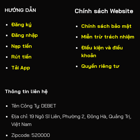
HƯỚNG DẪN
Chính sách Website
Đăng ký
Chính sách bảo mật
Đăng nhập
Miễn trừ trách nhiệm
Nạp tiền
Điều kiện và điều
khoản
Rút tiền
Quyền riêng tư
Tải App
Thông tin liên hệ
Tên Công Ty: DEBET
Địa chỉ: 19 Ngô Sĩ Liên, Phường 2, Đông Hà, Quảng Trị,
Việt Nam
Zipcode: 520000