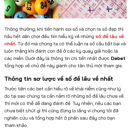
Thông thường, khi tiến hành soi số và chọn ra số đẹp thì
hầu hết dân chơi đều tìm hiểu kỹ về những
số đề lâu về
nhất
.
Từ đó mà chúng ta có thể luận ra số cầu bất bại và
luôn thắng khi đánh con đề ở các kỳ quay giải hoặc là
các miền. Dưới đây là thông tin chi tiết nhất được
Debet
tổng hợp về chủ đề này giành cho tân thủ mới tham gia.
Thông tin sơ lược về số đề lâu về nhất
Trước tiên các bet cần hiểu rõ về khái niệm cũng như lý
do tại sao chúng ta cần nắm rõ những số đề lâu chưa về
thì mới có thể dễ dàng đánh đề. Tuy nhiên, nếu các bạn
chưa biết chút gì thì cũng đừng lo lắng vì chúng tôi đã
nghiên cứu và tổng hợp hết ở phần sau đây cho bạn
tham khảo.