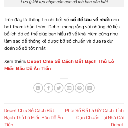
Lưu ý khi lựa chọn các con số mà bạn cần biết
Trên đây là thông tin chi tiết về
số đề lâu về nhất
cho
bet tham khảo thêm. Debet mong rằng với những dữ liệu
bổ ích đó có thể giúp bạn hiểu rõ về khái niệm cũng như
làm sao để thống kê được bộ số chuẩn và đưa ra dự
đoán xổ số tốt nhất.
Xem thêm:
Debet Chia Sẻ Cách Bắt Bạch Thủ Lô
Miền Bắc Dễ Ăn Tiền
Debet Chia Sẻ Cách Bắt
Phơi Số Đề Là Gì? Cách Tính
Bạch Thủ Lô Miền Bắc Dễ Ăn
Cực Chuẩn Tại Nhà Cái
Tiền
Debet