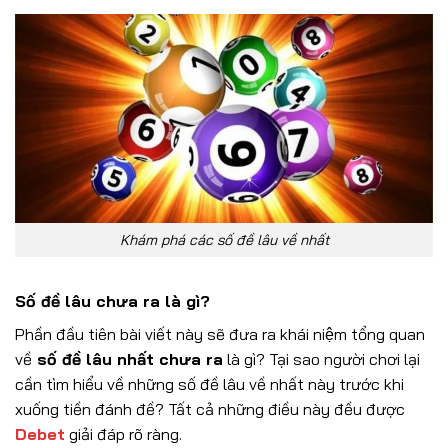
Khám phá các số đề lâu về nhất
Số đề lâu chưa ra là gì?
Phần đầu tiên bài viết này sẽ đưa ra khái niệm tổng quan
về
số đề lâu nhất chưa ra
là gì? Tại sao người chơi lại
cần tìm hiểu về những số đề lâu về nhất này trước khi
xuống tiền đánh đề? Tất cả những điều này đều được
Debet
giải đáp rõ ràng.