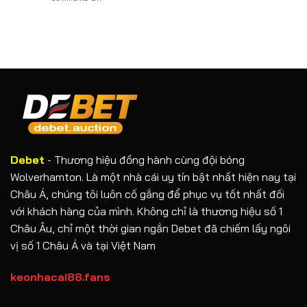
Về
Tại
Debet
Nhất
Nhà
Chia
–
Cái
Sẻ
Tổng
Debet
Cách
Hợp
Bắt
Đầy
Bạch
Đủ,
Thủ
Mới
Lô
Nhất
Miền
Bắc
Dễ
Ăn
Tiền
Debet
- Thương hiệu đồng hành cùng đội bóng
Wolverhamton. Là một nhà cái uy tín bật nhất hiện nay tại
Châu Á, chúng tôi luôn cố gắng để phục vụ tốt nhất đối
với khách hàng của mình. Không chỉ là thương hiệu số 1
Châu Âu, chỉ một thời gian ngắn Debet đã chiếm lấy ngôi
vị số 1 Châu Á và tại Việt Nam
keonhacai88.fans