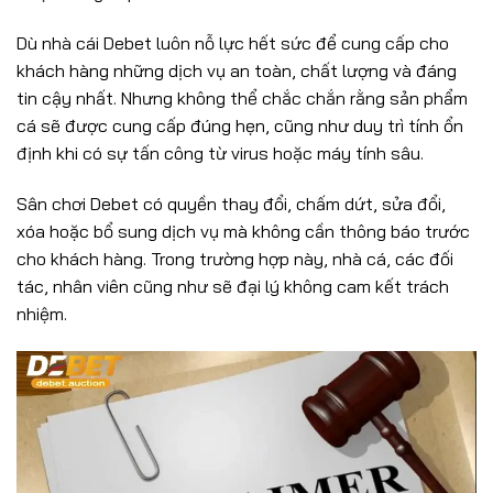
Dù nhà cái Debet luôn nỗ lực hết sức để cung cấp cho
khách hàng những dịch vụ an toàn, chất lượng và đáng
tin cậy nhất. Nhưng không thể chắc chắn rằng sản phẩm
cá sẽ được cung cấp đúng hẹn, cũng như duy trì tính ổn
định khi có sự tấn công từ virus hoặc máy tính sâu.
Sân chơi Debet có quyền thay đổi, chấm dứt, sửa đổi,
xóa hoặc bổ sung dịch vụ mà không cần thông báo trước
cho khách hàng. Trong trường hợp này, nhà cá, các đối
tác, nhân viên cũng như sẽ đại lý không cam kết trách
nhiệm.