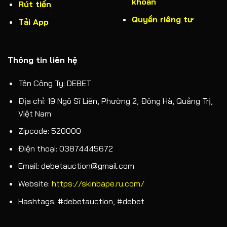
khoản
Rút tiền
Quyền riêng tư
Tải App
Thông tin liên hệ
Tên Công Ty: DEBET
Địa chỉ: 19 Ngô Sĩ Liên, Phường 2, Đông Hà, Quảng Trị,
Việt Nam
Zipcode: 520000
Điện thoại: 03874445672
Email:
debetauction@gmail.com
Website:
https://skinbape.ru.com/
Hashtags: #debetauction, #debet