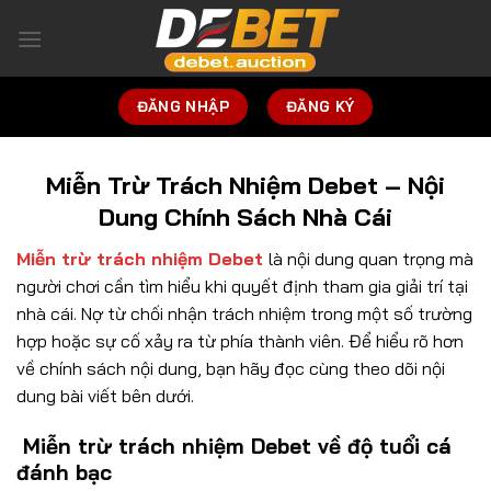
Skip
to
content
ĐĂNG NHẬP
ĐĂNG KÝ
Miễn Trừ Trách Nhiệm Debet – Nội
Dung Chính Sách Nhà Cái
Miễn trừ trách nhiệm Debet
là nội dung quan trọng mà
người chơi cần tìm hiểu khi quyết định tham gia giải trí tại
nhà cái. Nợ từ chối nhận trách nhiệm trong một số trường
hợp hoặc sự cố xảy ra từ phía thành viên. Để hiểu rõ hơn
về chính sách nội dung, bạn hãy đọc cùng theo dõi nội
dung bài viết bên dưới.
Miễn trừ trách nhiệm Debet về độ tuổi cá
đánh bạc