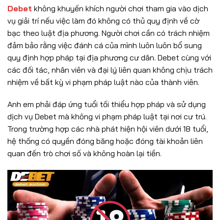
Debet
không khuyến khích người chơi tham gia vào dịch
vụ giải trí nếu việc làm đó không có thủ quy định về cờ
bạc theo luật địa phương. Người chơi cần có trách nhiệm
đảm bảo rằng việc đánh cá của mình luôn luôn bổ sung
quy định hợp pháp tại địa phương cư dân. Debet cùng với
các đối tác, nhân viên và đại lý liên quan không chịu trách
nhiệm về bất kỳ vi phạm pháp luật nào của thành viên.
Anh em phải đáp ứng tuổi tối thiểu hợp pháp và sử dụng
dịch vụ Debet mà không vi phạm pháp luật tại nơi cư trú.
Trong trường hợp các nhà phát hiện hội viên dưới 18 tuổi,
hệ thống có quyền đóng băng hoặc đóng tài khoản liên
quan đến trò chơi số và không hoàn lại tiền.