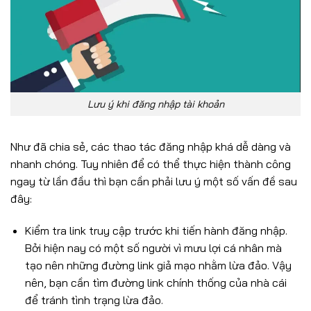
Lưu ý khi đăng nhập tài khoản
Như đã chia sẻ, các thao tác đăng nhập khá dễ dàng và
nhanh chóng. Tuy nhiên để có thể thực hiện thành công
ngay từ lần đầu thì bạn cần phải lưu ý một số vấn đề sau
đây:
Kiểm tra link truy cập trước khi tiến hành đăng nhập.
Bởi hiện nay có một số người vì mưu lợi cá nhân mà
tạo nên những đường link giả mạo nhằm lừa đảo. Vậy
nên, bạn cần tìm đường link chính thống của nhà cái
để tránh tình trạng lừa đảo.