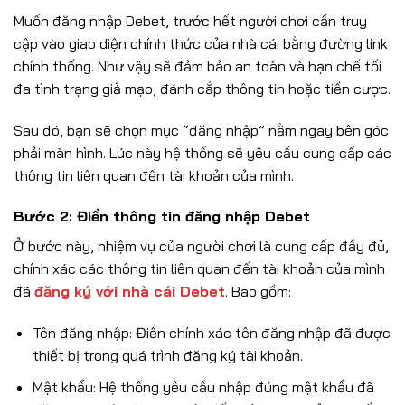
Muốn đăng nhập Debet, trước hết người chơi cần truy
cập vào giao diện chính thức của nhà cái bằng đường link
chính thống. Như vậy sẽ đảm bảo an toàn và hạn chế tối
đa tình trạng giả mạo, đánh cắp thông tin hoặc tiền cược.
Sau đó, bạn sẽ chọn mục “đăng nhập” nằm ngay bên góc
phải màn hình. Lúc này hệ thống sẽ yêu cầu cung cấp các
thông tin liên quan đến tài khoản của mình.
Bước 2: Điền thông tin đăng nhập Debet
Ở bước này, nhiệm vụ của người chơi là cung cấp đầy đủ,
chính xác các thông tin liên quan đến tài khoản của mình
đã
đăng ký với nhà cái Debet
. Bao gồm:
Tên đăng nhập: Điền chính xác tên đăng nhập đã được
thiết bị trong quá trình đăng ký tài khoản.
Mật khẩu: Hệ thống yêu cầu nhập đúng mật khẩu đã