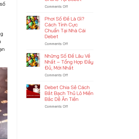
Đánh
 số
Comments Off
on
Con
Cách
Gì?
Chơi
Đây
Phơi Số Đề Là Gì?
Cầu
Là
Cách Tính Cực
Bệt
Điềm
Chuẩn Tại Nhà Cái
ng
Khi
Tốt
Debet
Đánh
Hay
m
Tài
Comments Off
Xấu?
on
bạn
Xỉu
Phơi
Online
Số
Những Số Đề Lâu Về
Tại
Đề
Nhất – Tổng Hợp Đầy
Debet
Là
Đủ, Mới Nhất
Gì?
Comments Off
on
Cách
Những
Tính
Số
Cực
Debet Chia Sẻ Cách
Đề
Chuẩn
Bắt Bạch Thủ Lô Miền
Lâu
Tại
Bắc Dễ Ăn Tiền
Về
Nhà
Comments Off
on
Nhất
Cái
Debet
–
Debet
Chia
Tổng
Sẻ
Hợp
Cách
Đầy
Bắt
Đủ,
Bạch
Mới