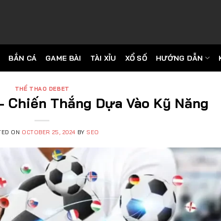
BẮN CÁ
GAME BÀI
TÀI XỈU
XỔ SỐ
HƯỚNG DẪN
THỂ THAO DEBET
– Chiến Thắng Dựa Vào Kỹ Năng
TED ON
OCTOBER 25, 2024
BY
SEO