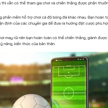
ày thì vẫn có thể tham gia chơi và chiến thắng được phần thưở
ững phần mềm hỗ trợ chơi cá độ bóng đá khác nhau. Bạn hoàn t
nhận định của các chuyên gia để đưa ra hướng đặt cược phù h
hơi may rủi nên bạn hoàn toàn có thể chiến thắng, giành được
ỹ năng, kiến thức của bản thân.