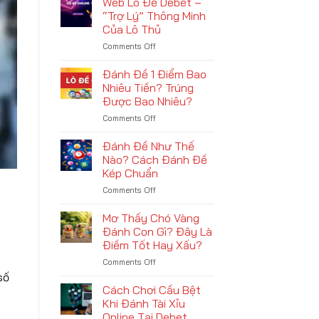
Web Lô Đề Debet –
Trên
Ở
“Trợ Lý” Thông Minh
Mạng
Đâu
Của Lô Thủ
Uy
Chuẩn?
Comments Off
on
Tín:
Web
Có
Lô
Hay
Đánh Đề 1 Điểm Bao
Đề
Không?
Nhiêu Tiền? Trúng
Debet
Được Bao Nhiêu?
–
Comments Off
on
“Trợ
Đánh
Lý”
Đề
Thông
Đánh Đề Như Thế
1
Minh
Nào? Cách Đánh Đề
Điểm
Của
Kép Chuẩn
Bao
Lô
Comments Off
on
Nhiêu
Thủ
Đánh
Tiền?
Đề
Trúng
Mơ Thấy Chó Vàng
Như
Được
Đánh Con Gì? Đây Là
Thế
Bao
Điềm Tốt Hay Xấu?
Nào?
Nhiêu?
Comments Off
on
Cách
Mơ
Đánh
số
Thấy
Đề
Cách Chơi Cầu Bệt
Chó
Kép
Khi Đánh Tài Xỉu
Vàng
Chuẩn
Online Tại Debet