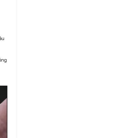
g
âu
ông
y