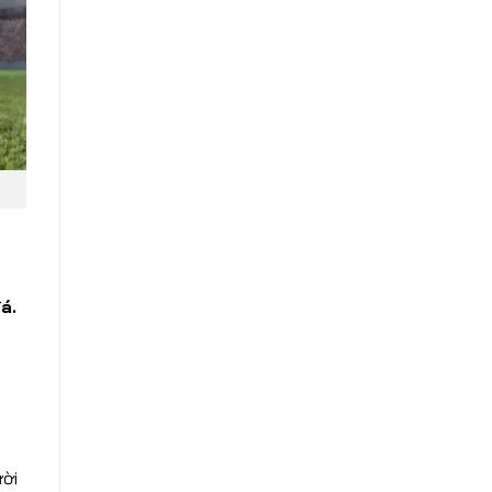
Thủ
Nhất
Lô
Miền
Bắc
Dễ
Ăn
Tiền
á.
ười