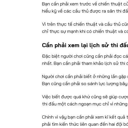
Bạn cần phải xem trước về chiến thuật củ
hiểu kỹ về các cầu thủ được ra sân thi 
Vì trên thực tế chiến thuật và cầu thủ c
chỉ thực sự mạnh khi có chiến thuật và 
Cần phải xem lại lịch sử thi đ
Đặc biệt người chơi cũng cần phải đọc các
nhất. Bạn cần phải tham khảo lịch sử thi 
Người chơi cần phải biết ở những lần gặp
Bạn cũng cần phải so sánh lực lượng bây
Việc biết được quá khứ cũng sẽ giúp cược
thi đấu một cách ngoạn mục chỉ vì những
Chính vì vậy bạn cần phải xem kĩ kết quả 
phải tìm kiến thức liên quan đến hai đội