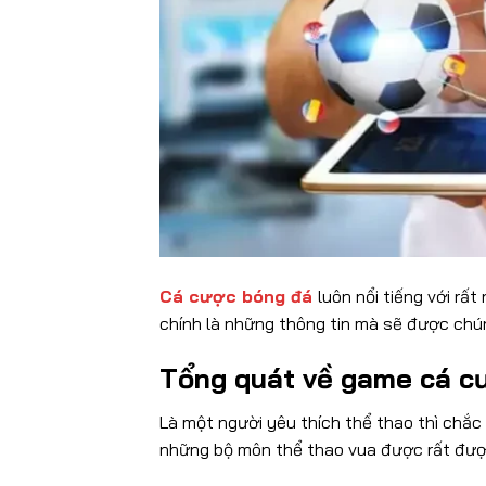
Cá cược bóng đá
luôn nổi tiếng với r
chính là những thông tin mà sẽ được chúng
Tổng quát về game cá c
Là một người yêu thích thể thao thì chắc 
những bộ môn thể thao vua được rất được 