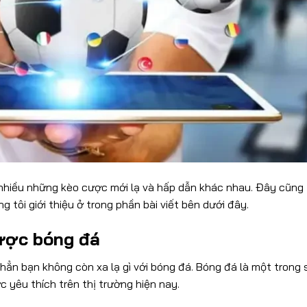
ất nhiều những kèo cược mới lạ và hấp dẫn khác nhau. Đây cũng
 tôi giới thiệu ở trong phần bài viết bên dưới đây.
ược bóng đá
hẳn bạn không còn xa lạ gì với bóng đá. Bóng đá là một trong 
yêu thích trên thị trường hiện nay.