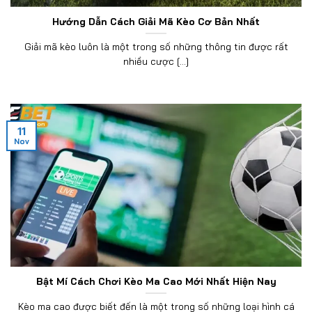
Hướng Dẫn Cách Giải Mã Kèo Cơ Bản Nhất
Giải mã kèo luôn là một trong số những thông tin được rất
nhiều cược [...]
11
Nov
Bật Mí Cách Chơi Kèo Ma Cao Mới Nhất Hiện Nay
Kèo ma cao được biết đến là một trong số những loại hình cá