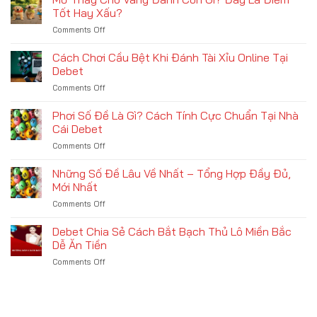
Như
Trúng
Tốt Hay Xấu?
Thế
Được
Comments Off
on
Nào?
Bao
Mơ
Cách
Nhiêu?
Thấy
Cách Chơi Cầu Bệt Khi Đánh Tài Xỉu Online Tại
Đánh
Chó
Đề
Debet
Vàng
Kép
Comments Off
on
Đánh
Chuẩn
Cách
Con
Chơi
Phơi Số Đề Là Gì? Cách Tính Cực Chuẩn Tại Nhà
Gì?
Cầu
Đây
Cái Debet
Bệt
Là
Comments Off
on
Khi
Điềm
Phơi
Đánh
Tốt
Số
Những Số Đề Lâu Về Nhất – Tổng Hợp Đầy Đủ,
Tài
Hay
Đề
Xỉu
Mới Nhất
Xấu?
Là
Online
Comments Off
on
Gì?
Tại
Những
Cách
Debet
Số
Debet Chia Sẻ Cách Bắt Bạch Thủ Lô Miền Bắc
Tính
Đề
Cực
Dễ Ăn Tiền
Lâu
Chuẩn
Comments Off
on
Về
Tại
Debet
Nhất
Nhà
Chia
–
Cái
Sẻ
Tổng
Debet
Cách
Hợp