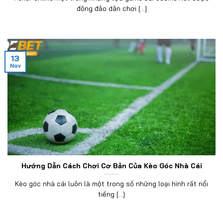
đông đảo dân chơi [...]
13
Nov
Hướng Dẫn Cách Chơi Cơ Bản Của Kèo Góc Nhà Cái
Kèo góc nhà cái luôn là một trong số những loại hình rất nổi
tiếng [...]