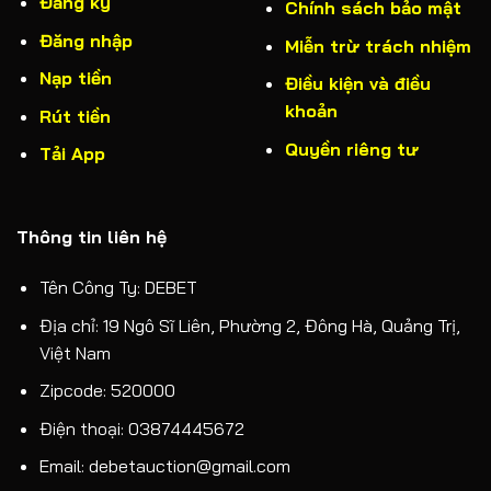
Đăng ký
Chính sách bảo mật
Đăng nhập
Miễn trừ trách nhiệm
Nạp tiền
Điều kiện và điều
khoản
Rút tiền
Quyền riêng tư
Tải App
Thông tin liên hệ
Tên Công Ty: DEBET
Địa chỉ: 19 Ngô Sĩ Liên, Phường 2, Đông Hà, Quảng Trị,
Việt Nam
Zipcode: 520000
Điện thoại: 03874445672
Email:
debetauction@gmail.com